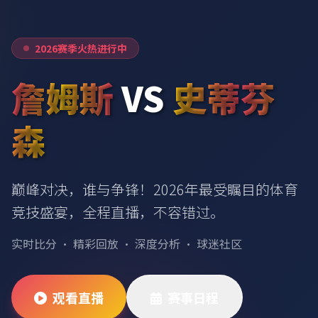
2026赛季火热进行中
詹姆斯
VS
史蒂芬
森
巅峰对决，谁与争锋！2026年最受瞩目的体育
竞技盛宴，全程直播，不容错过。
实时比分 · 精彩回放 · 深度分析 · 球迷社区
观看直播
赛事日程