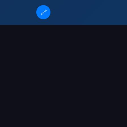
🔗
热火vs骑士2010
亚运日本vs越南
勇士vs火箭转播
英超球队换主场
赛事预告
苏格兰联赛哪些球队
cba扩军30球队分布
2026年詹姆斯VS史蒂芬森系列赛事精彩赛程，锁定
时间，精彩不容错过
进行中
待开始
已完成
詹姆斯全明星队 VS 史蒂芬
进行